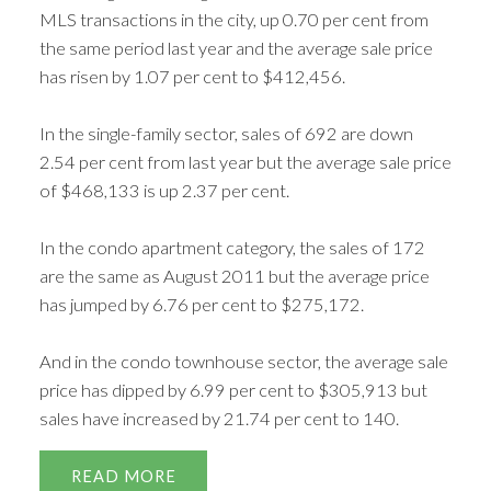
MLS transactions in the city, up 0.70 per cent from
the same period last year and the average sale price
has risen by 1.07 per cent to $412,456.
In the single-family sector, sales of 692 are down
2.54 per cent from last year but the average sale price
of $468,133 is up 2.37 per cent.
In the condo apartment category, the sales of 172
are the same as August 2011 but the average price
has jumped by 6.76 per cent to $275,172.
And in the condo townhouse sector, the average sale
price has dipped by 6.99 per cent to $305,913 but
sales have increased by 21.74 per cent to 140.
READ