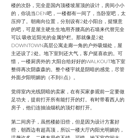
楼的次卧，完全是国内顶楼坡屋顶的设计，房间小小
的，你说当DEN吧，一楼都有一间了，当卧室吧，太
压抑了。朝南向位置，分别设有2处小阳台，挺惬意
的吧，可是屋主硬生生地用齐腰高的石墙来代替完全
可以 吸收近阳光的金属护栏。那就像是2处
DOWNTOWN高层公寓走廊一角的户外吸烟处，屋
主还设了2处。地下室到还大气，客户挺喜欢的。可
惜，一楼厨房外的 大阳台给好好的WALKOUT地下室
整得再次阴森森的。整个楼宇就是阴暗的感觉，尽管
外面夕阳明媚的（不到8点）。
觉得室内光线阴暗的卖家，在有买家参观前一定要做
足功夫，提前打开所有能打开的灯。有时带看西人的
房子，他们连抽油烟机的顶灯都打开。
第二间房子，虽然楼龄旧些，但是因为设计方案好
些，朝西边有超高顶，所以一楼大厅内阳光明媚的，
温馨许多。二楼布局也不错。可惜，地下室空间太