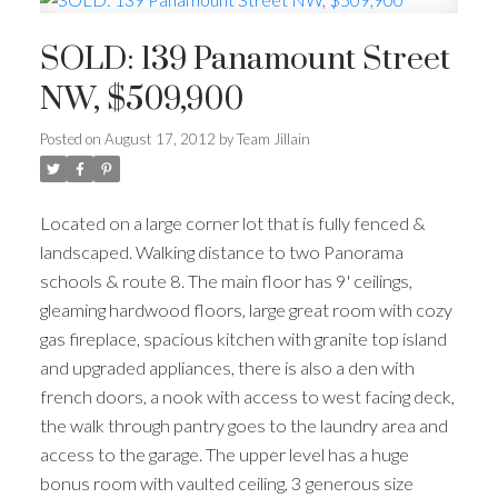
SOLD: 139 Panamount Street
NW, $509,900
Posted on
August 17, 2012
by
Team Jillain
Located on a large corner lot that is fully fenced &
landscaped. Walking distance to two Panorama
schools & route 8. The main floor has 9' ceilings,
gleaming hardwood floors, large great room with cozy
gas fireplace, spacious kitchen with granite top island
and upgraded appliances, there is also a den with
french doors, a nook with access to west facing deck,
the walk through pantry goes to the laundry area and
access to the garage. The upper level has a huge
bonus room with vaulted ceiling, 3 generous size