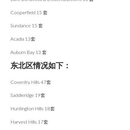
Cooperfield 15 套
Sundance 15 套
Acadia 13套
Auburn Bay 13 套
东北区情况如下：
Coventry Hills 47套
Saddleridge 19套
Huntington Hills 18套
Harvest Hills 17套