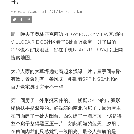
宅
Posted on
August 31, 2012
by
Team Jillain
周二晚去了奥林匹克西边MD of ROCKY VIEW区域的
VILLOSA RIDGE社区看了2处百万豪宅。升了级的
GPS也不好找地址，好在手机BLACKBERRY可以上网
搜索地图。
大户人家的大草坪远处看起来浅绿一片，屋宇间错路
有致，景象别有一番风味。那跟看SPRINGBANK的
百万豪宅感觉完全不一样。
第一间房子，外形挺宏伟的、一楼挺OPEN的，弧形
楼梯扶手挺浪漫的。好端端的南北向房子，因为屋主
在南面建了一处大阳台、西边建了一圈屋顶， 愣是将
整个房子整得黑压压一片。如此明媚的蓝天、夕阳，
在房间内我们只感觉到一线阳光。最令人费解的是二