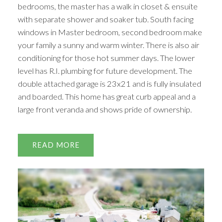
bedrooms, the master has a walk in closet & ensuite
with separate shower and soaker tub. South facing
windows in Master bedroom, second bedroom make
your family a sunny and warm winter. There is also air
conditioning for those hot summer days. The lower
level has R.I. plumbing for future development. The
double attached garage is 23x21 and is fully insulated
and boarded. This home has great curb appeal and a
large front veranda and shows pride of ownership.
READ