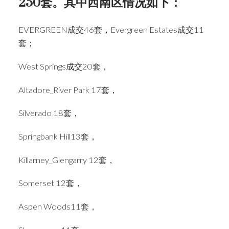
250套。其中西南区情况如下：
EVERGREEN成交46套，Evergreen Estates成交11
套；
West Springs成交20套，
Altadore_River Park 17套，
ACTIVE
SOLD
Silverado 18套，
Springbank Hill13套，
Killarney_Glengarry 12套，
Somerset 12套，
Aspen Woods11套，