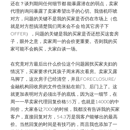
还在？谈判期间任何细节都 能暴露潜在的弱点，卖家
代理的询问暴露了卖家希望出手的心切。我借机吓唬
对方，问题的关键不是我的买家是否仍在市场上（也
就是对方想搞清楚我们周末会不会 给其它房子下
OFFER），问题的关键是我的买家是否还想买这套房
子，眼外之意，卖家周一的会价更重要。否则我的买
家可能不会购买，大家白谈一场。
在究竟对方最后出什么价位这个问题困扰买家夫妇的
情况下，买家要求代其孩子周末再次看房。卖家又露
马脚了，这次房子已经清空，并且FORECLOSURE/
金融机构回收房的文件也张贴在前门、后门上了。这
就更加表明对方必须出手的底线，因为这一细节，在
周一一早卖家代理回复价格55万，也就是14000的中
间价，大家各让7000的时候，我都没有告诉我的买家
客户，直接回复对方，54.3万是我客户能够出的最高
价。当然回复的时间是有技巧的，而且我也添加了一