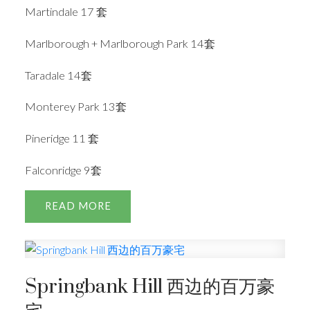
Martindale 17 套
Marlborough + Marlborough Park 14套
Taradale 14套
Monterey Park 13套
Pineridge 11 套
Falconridge 9套
READ
Springbank Hill 西边的百万豪