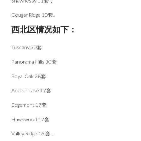
Shawnessy 11套，
Cougar Ridge 10套。
西北区情况如下：
Tuscany 30套
Panorama Hills 30套
Royal Oak 28套
Arbour Lake 17套
Edgemont 17套
Hawkwood 17套
Valley Ridge 16 套，