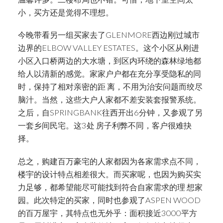
小，买方还是觉得不理想。
今晚带看另一组买家去了GLENMORE西边刚过城市
边界的ELBOW VALLEY ESTATES。这个小区从刚进
小区入口桥两边的大水塘，到区内环绕的森林绿地都
给人以清新的感觉。家家户户都在充分享受隐私的同
时，保持了相对亲密的距 离，不用为治安问题而绞尽
脑汁。当然，这些大户人家都不差安装套报警系统。
之后，自SPRINGBANK往西开出6分钟，又参观了另
一套乡间民宅。这3处 房子利弊不同，客户很难抉
择。
总之，购建百万豪宅的人家都因为各家需求点不同，
楼宇的设计特点相差很大。而买家呢，也因为购买实
力足够，都希望能尽可能找到符合自家需求的理 想家
园。此次特定的买家，同时也参观了ASPEN WOOD
的百万屋宇，其特点也无外乎：面积接近3000平方