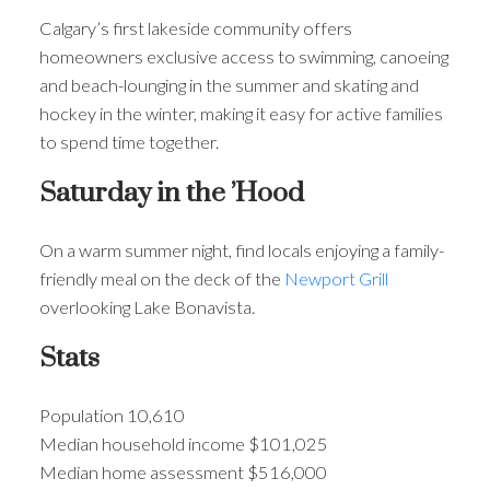
Calgary’s first lakeside community offers
homeowners exclusive access to swimming, canoeing
and beach-lounging in the summer and skating and
hockey in the winter, making it easy for active families
to spend time together.
Saturday in the ’Hood
On a warm summer night, find locals enjoying a family-
friendly meal on the deck of the
Newport Grill
overlooking Lake Bonavista.
Stats
Population 10,610
Median household income $101,025
Median home assessment $516,000