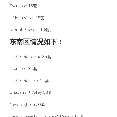
Evanston 15套
Hidden Valley 15套
Mount Pleasant 13套。
东南区情况如下：
McKenzie Towne 36套
Cranston 34套
McKenzie Lake 25 套
Chaparral + Valley 18套
New Brighton 20套
Lake Bonavista & Estates&Downs 16 套