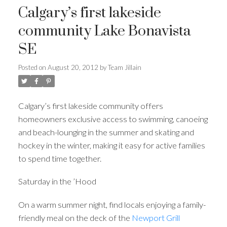
Calgary’s first lakeside
community Lake Bonavista
SE
Posted on
August 20, 2012
by
Team Jillain
Calgary’s first lakeside community offers
homeowners exclusive access to swimming, canoeing
and beach-lounging in the summer and skating and
hockey in the winter, making it easy for active families
to spend time together.
Saturday in the ’Hood
On a warm summer night, find locals enjoying a family-
friendly meal on the deck of the
Newport Grill