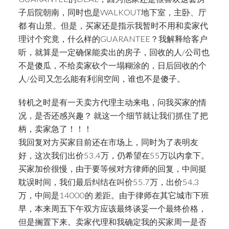
子后院朝南，同时也是WALKOUT地下室，主卧、厅
都 有山景。但是，买家还是指示我暂时不用和卖家代
理讨个究竟，什么样的GUARANTEE？我解释给客户
听，就算是一定确保能卖出的房子，回收的人/公司也
不是傻瓜，不给卖家砍个一塌糊涂的，日后回收的个
人/公司又怎么能有利润空间，谁也不是傻子。
转机之时是有一天卖方代理主动来电，问我买家的情
况，是否还感兴趣？ 就这一个细节就让我们抓住了把
柄，卖家急了！！！
我回复对方买家目前还在市场上，同时为了表明友
好，这次我们出价53.4万，仍希望在55万以内拿下。
买家加价很慢，由于要等候对方律师的回复，中间挺
耽误时间，我们最后纠结在叫价55.7万，出价54.3
万，中间是14000的 差距。由于律师在其它城市下班
早，本来周五下午双方应该最终谈妥一个最终价格，
但是搁置下来。卖家代理和我确定我的买家周一是否