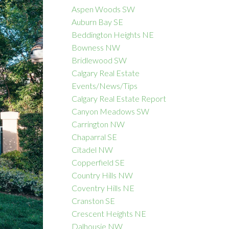
Aspen Woods SW
Auburn Bay SE
Beddington Heights NE
Bowness NW
ACTIVE
SOLD
Bridlewood SW
Calgary Real Estate
Filters
Events/News/Tips
Calgary Real Estate Report
Canyon Meadows SW
Carrington NW
Chaparral SE
Citadel NW
Copperfield SE
Country Hills NW
Coventry Hills NE
Cranston SE
Crescent Heights NE
Dalhousie NW