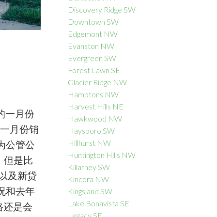
Discovery Ridge SW
Downtown SW
Edgemont NW
Evanston NW
Evergreen SW
Forest Lawn SE
Glacier Ridge NW
Hamptons NW
Harvest Hills NE
8年的一月份
Hawkwood NW
，一月份销
Haysboro SW
Hillhurst NW
为公管公
Huntington Hills NW
，但是比
Killarney SW
、以及新贷
Kincora NW
况和去年
Kingsland SW
Lake Bonavista SE
路还是会
Legacy SE