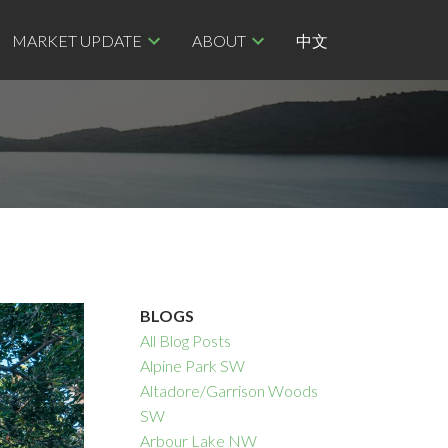
MARKET UPDATE
ABOUT
中文
BLOGS
All Blog Posts
Alpine Park SW
Altadore/Garrison Woods
SW
Arbour Lake NW