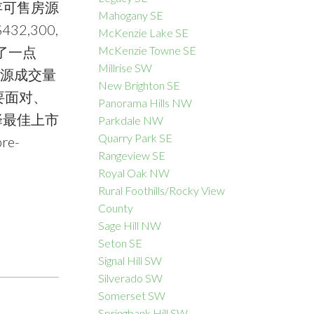
存可售房源
Mahogany SE
,300,
McKenzie Lake SE
了一点
McKenzie Towne SE
Millrise SW
房源成交量
New Brighton SE
要面对、
Panorama Hills NW
择最佳上市
Parkdale NW
Quarry Park SE
e-
Rangeview SE
Royal Oak NW
Rural Foothills/Rocky View
County
Sage Hill NW
Seton SE
Signal Hill SW
Silverado SW
Somerset SW
Springbank Hill SW